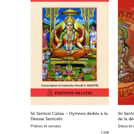
Sri Santosi Calisa – Hymnes dédiés à la
Sri San
Déesse Santoshi
de la d
ADD TO SHOPPING BAG
ADD
Prières et versets
Dieux et 
7,00
€