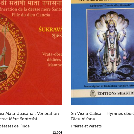
tosi Mata Upasana : Vénération
Sri Visnu Calisa – Hymnes dédi
éesse Mère Santoshi
Dieu Vishnu
 TO SHOPPING BAG
ADD TO SHOPPING BAG
déesses de l'Inde
Prières et versets
12,00
€