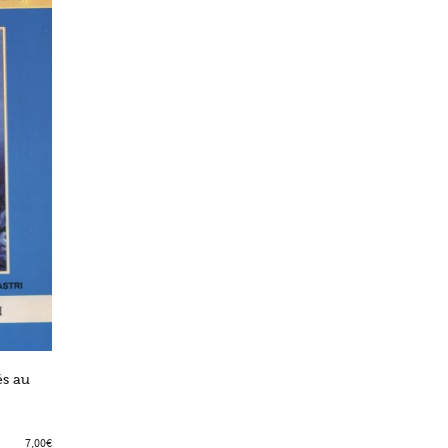
és au
7,00
€