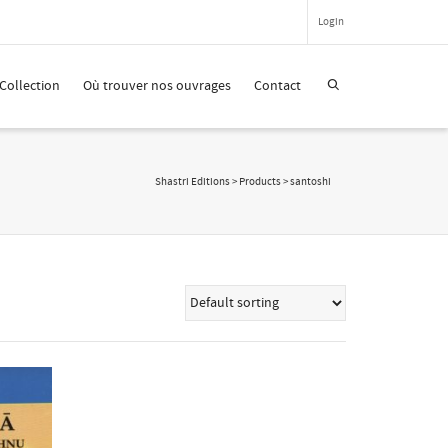
Login
Super Search
Collection
Où trouver nos ouvrages
Contact
Shastri Editions
>
Products
>
santoshi