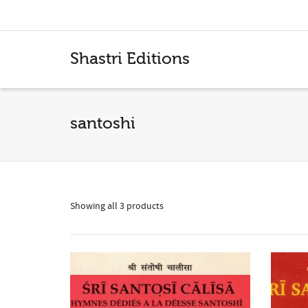
I'm looking for
product
in a size
size
.
Shastri Editions
santoshi
Showing all 3 products