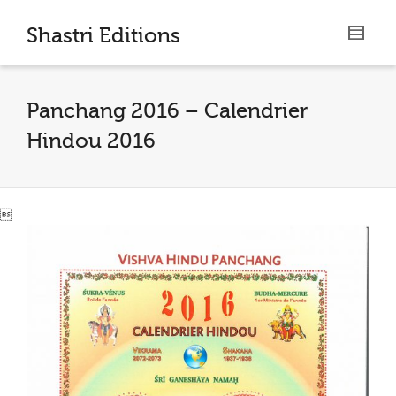
I'm looking for
product
in a size
size
.
Shastri Editions
Show me the
colour
items.
Panchang 2016 – Calendrier
Super Search
Hindou 2016
