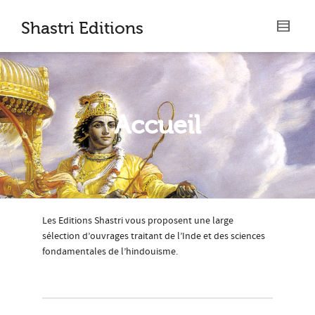
I'm looking for
product
in a size
size
.
Shastri Editions
Show me the
colour
items.
Super Search
Accueil
Les Editions Shastri vous proposent une large
sélection d’ouvrages traitant de l’Inde et des sciences
fondamentales de l’hindouisme.