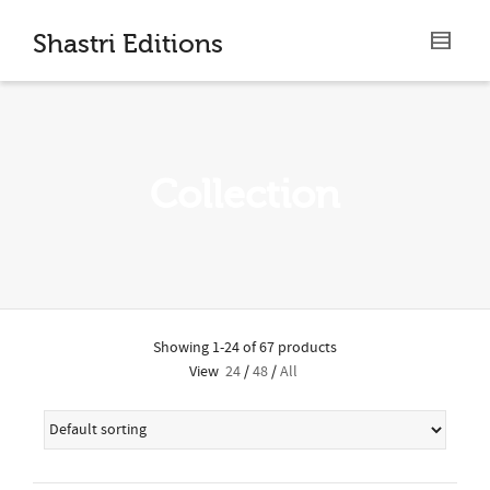
I'm looking for
product
in a size
size
.
Shastri Editions
Show me the
colour
items.
Super Search
Collection
Showing 1-24 of 67 products
View
24
/
48
/
All