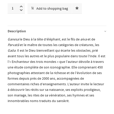
Add to shopping bag
Description
Ganes
a
le Dieu à la tête d’éléphant, est le fils de
ø
iva
et de
Parvat
ã
et le maître de toutes les catégories de créatures, les
Ga
õ
a
. Il est le Dieu bienveillant qui écarte les obstacles, prié
avant tous les autres et le plus populaire dans toute l’Inde. Il est
l’« Enchanteur des trois mondes » que l’auteur dévoile à travers
une étude complète de son iconographie. Elle comprenant 450
photographies attestant de la richesse et de l’évolution de ses
formes depuis près de 2000 ans, accompagnées de
commentaires riches d’enseignements. L’auteur invite le lecteur
à découvrir les récits sur sa naissance, ses exploits prodigieux,
son mariage, les rites de sa vénération, ses hymnes et ses
innombrables noms traduits du sanskrit.