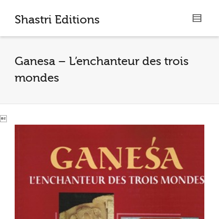
I'm looking for
product
in a size
size
.
Shastri Editions
Show me the
colour
items.
Ganesa – L’enchanteur des trois
Super Search
mondes
