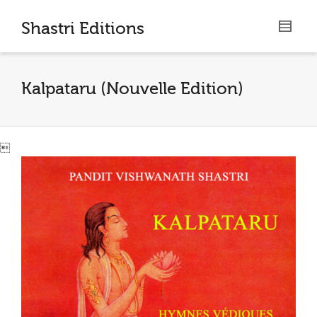
I'm looking for
product
in a size
size
.
Shastri Editions
Show me the
colour
items.
Kalpataru (Nouvelle Edition)
Super Search
