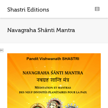
I'm looking for
product
in a size
size
.
Shastri Editions
Show me the
colour
items.
Navagraha Shânti Mantra
Super Search
