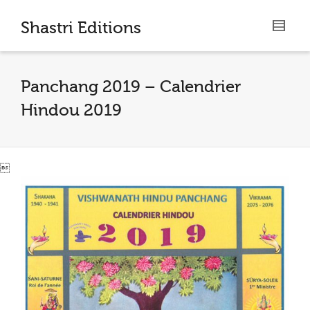
I'm looking for
product
in a size
size
.
Shastri Editions
Show me the
colour
items.
Panchang 2019 – Calendrier
Super Search
Hindou 2019
