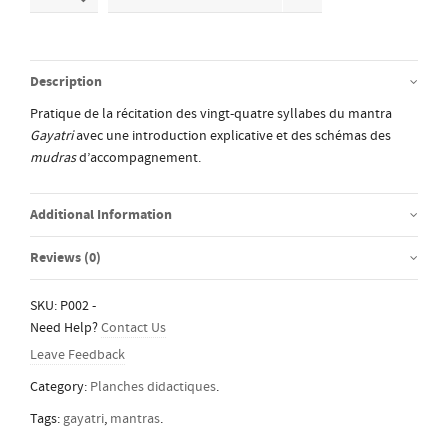
Description
Pratique de la récitation des vingt-quatre syllabes du mantra
Gayatri
avec une introduction explicative et des schémas des
mudras
d’accompagnement.
Additional Information
Reviews (0)
SKU:
P002
-
Need Help?
Contact Us
Leave Feedback
Category:
Planches didactiques
.
Tags:
gayatri
,
mantras
.