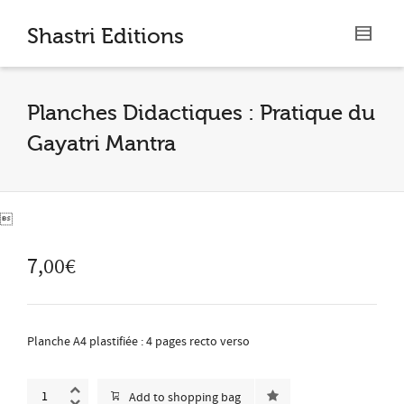
I'm looking for
product
in a size
size
.
Shastri Editions
Show me the
colour
items.
Planches Didactiques : Pratique du
Super Search
Gayatri Mantra

7,00
€
Planche A4 plastifiée : 4 pages recto verso
Add to shopping bag