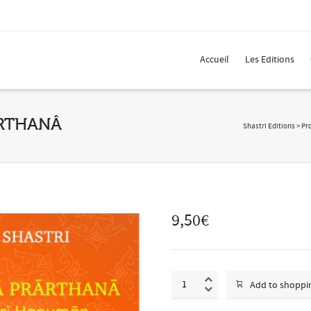
 Show me the
colour
items.
Accueil
Les Editions
RTHANÂ
Shastri Editions
>
Pr
9,50
€
Add to shoppi