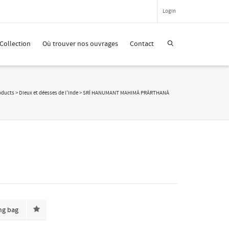
Login
Super Search
Collection
Où trouver nos ouvrages
Contact
oducts
>
Dieux et déesses de l'Inde
>
SRÎ HANUMANT MAHIMÂ PRÂRTHANÂ
ng bag