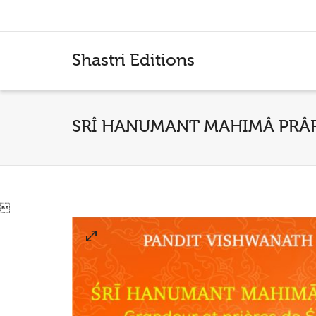
I'm looking for
product
in a size
size
.
Shastri Editions
SRÎ HANUMANT MAHIMÂ PRÂ
