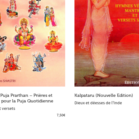
Puja Prarthan – Prières et
Kalpataru (Nouvelle Edition)
 pour la Puja Quotidienne
Dieux et déesses de l'Inde
 TO SHOPPING BAG
ADD TO SHOPPING BAG
t versets
7,50
€