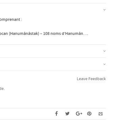
comprenant :
t Mocan (Hanumânâstak) – 108 noms d’Hanumân….
Leave Feedback
nde
.