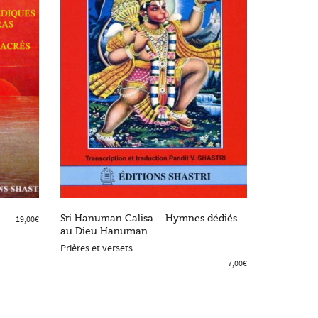
Sri Hanuman Calisa – Hymnes dédiés
Navagraha
19,00
€
au Dieu Hanuman
Dieux et dé
ADD TO SHOPPING BAG
ADD TO
Prières et versets
7,00
€