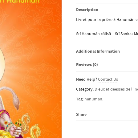
Description
Livret pour la prière à Hanumân 
Srî Hanumân câlisâ – Srî Sanka
Additional Information
Reviews (0)
Need Help?
Contact Us
Category:
Dieux et déesses de l'I
Tag:
hanuman
.
Share