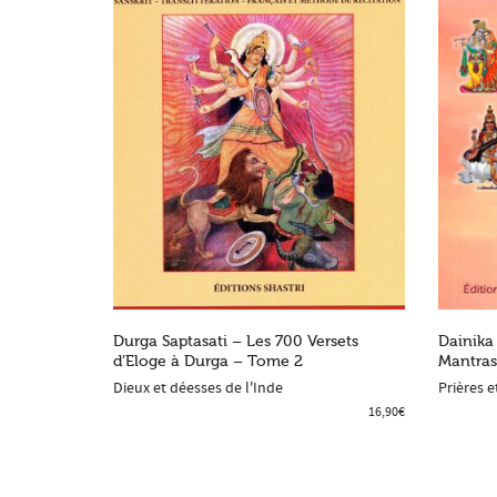
Durga Saptasati – Les 700 Versets
Dainika 
d’Eloge à Durga – Tome 2
Mantras
ADD TO SHOPPING BAG
ADD
Dieux et déesses de l'Inde
Prières e
16,90
€