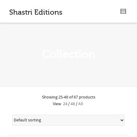
I'm looking for
product
in a size
size
.
Shastri Editions
Show me the
colour
items.
Super Search
Collection
Showing 25-48 of 67 products
View
24
/
48
/
All