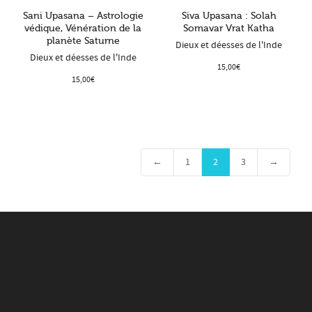
Sani Upasana – Astrologie
Siva Upasana : Solah
védique, Vénération de la
Somavar Vrat Katha
planète Saturne
Dieux et déesses de l'Inde
Dieux et déesses de l'Inde
15,00
€
15,00
€
←
1
2
3
→