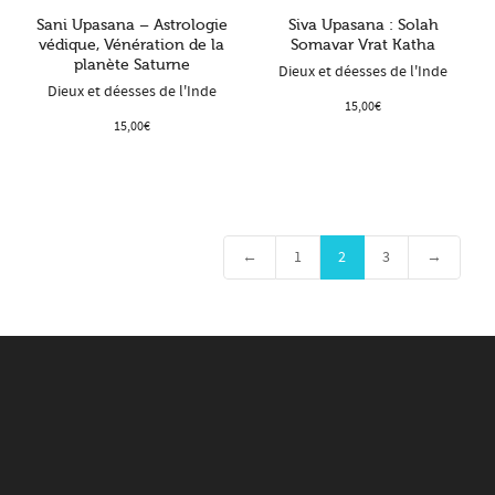
Sani Upasana – Astrologie
Siva Upasana : Solah
védique, Vénération de la
Somavar Vrat Katha
planète Saturne
Dieux et déesses de l'Inde
Dieux et déesses de l'Inde
15,00
€
15,00
€
←
1
2
3
→