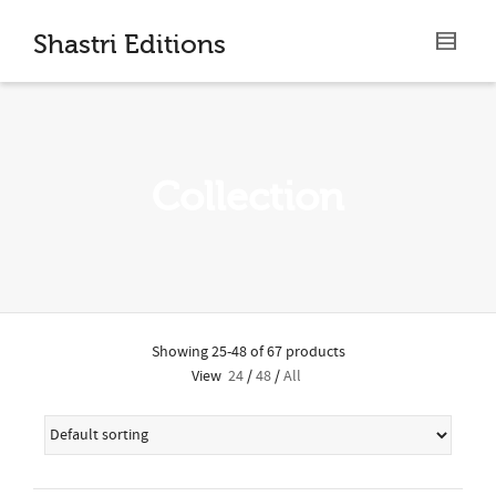
I'm looking for
product
in a size
size
.
Shastri Editions
Show me the
colour
items.
Super Search
Collection
Showing 25-48 of 67 products
View
24
/
48
/
All