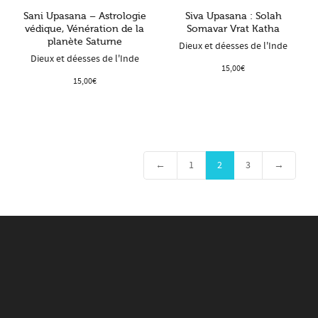
Sani Upasana – Astrologie
Siva Upasana : Solah
védique, Vénération de la
Somavar Vrat Katha
planète Saturne
Dieux et déesses de l'Inde
Dieux et déesses de l'Inde
15,00
€
15,00
€
←
1
2
3
→