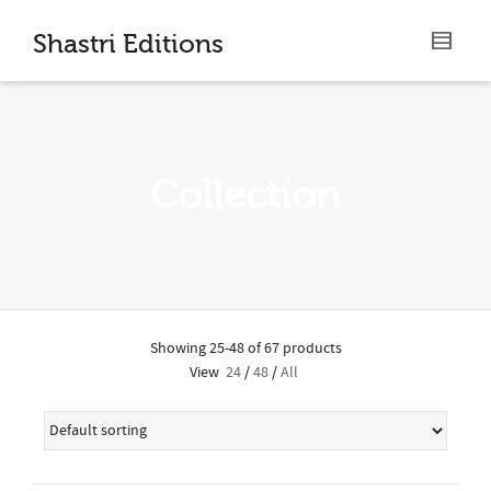
I'm looking for
product
in a size
size
.
Shastri Editions
Show me the
colour
items.
Super Search
Collection
Showing 25-48 of 67 products
View
24
/
48
/
All